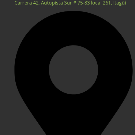
Carrera 42, Autopista Sur # 75-83 local 261, Itagüí