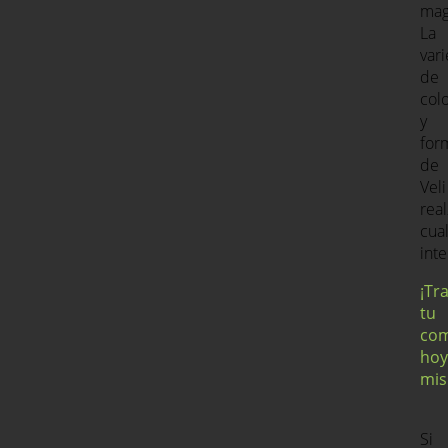
mag
La
var
de
col
y
for
de
Veli
real
cua
inte
¡Tr
tu
co
hoy
mis
Si