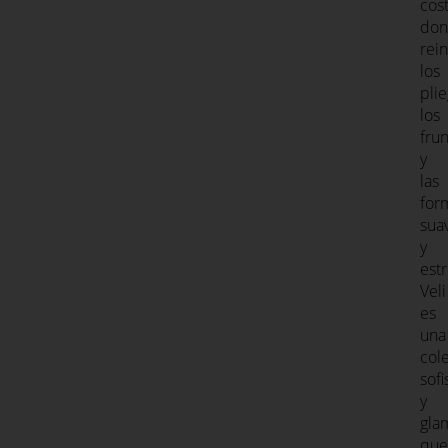
cost
do
rei
los
plie
los
fru
y
las
for
sua
y
est
Veli
es
una
col
sofi
y
gla
que