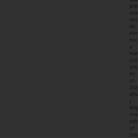
pre
una
seri
de
ele
hec
a
man
cui
uni
en
un
dis
sin
y
ele
mon
sob
un
sis