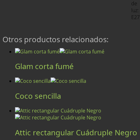
de
luz:
E27
Otros productos relacionados:
Glam corta fumé
Coco sencilla
Attic rectangular Cuádruple Negro