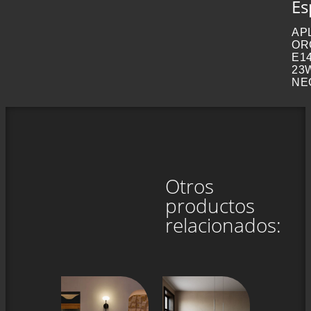
Es
AP
OR
E1
23
NE
Otros
productos
relacionados: