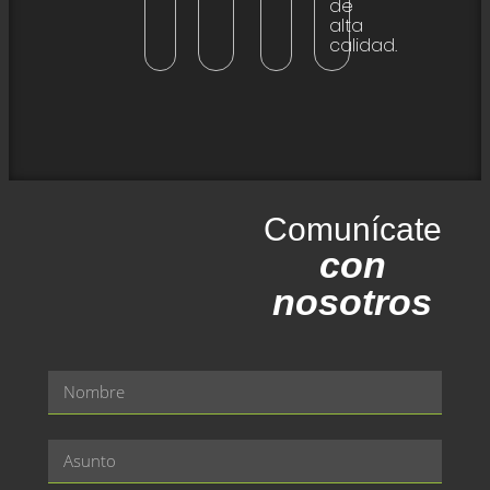
de
alta
calidad.
Comunícate
con
nosotros