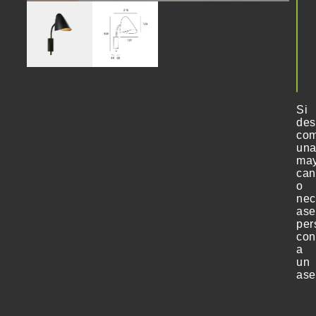
tu
comp
hoy
mism
Si
de
com
un
ma
can
o
nec
ase
per
con
a
un
ase