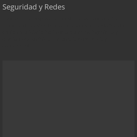
Seguridad y Redes
Ponemos a su disposición nuestro servicio de diseño,
renderizado y especificación, el cual es realizado por un
equipo multidisciplinario de arquitectos, ingenieros y
diseñadores lumínicos con amplia experiencia y
conocimiento.