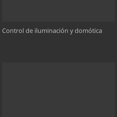
Control de iluminación y domótica
Somos distribuidores de sistemas de control de iluminación
Lutron, reconocidos por su innovación y calidad, ofreciendo
soluciones tanto para espacios residenciales como
comerciales.