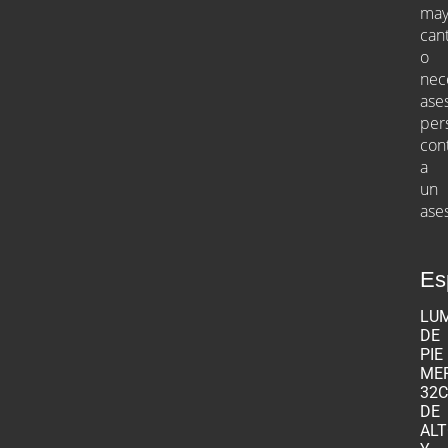
may
can
o
nec
ase
per
con
a
un
ase
Es
LUM
DE
PIE
MER
32
DE
AL