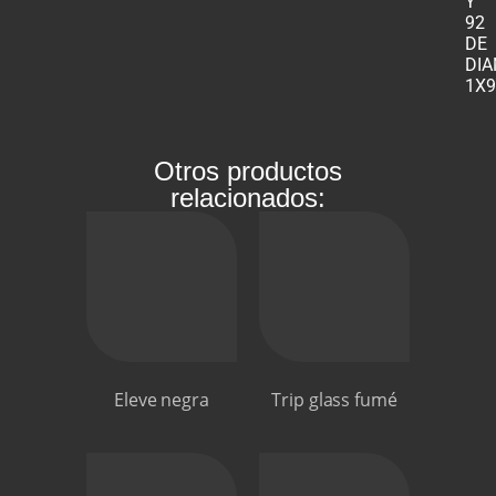
Y
92
DE
DIA
1X
Otros productos
relacionados:
Eleve negra
Trip glass fumé