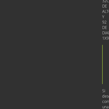
32
DE
AL
Y
92
DE
DIA
1X
¡Tram
tu
comp
hoy
mism
Si
des
com
una