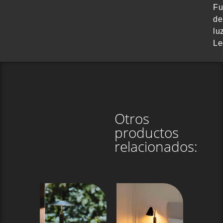
Fu
de
lu
Le
Otros
productos
relacionados: