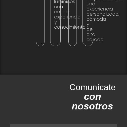
lumínicos
una
con
experiencia
amplia
personalizada,
experiencia
cómoda
y
y
conocimiento.
de
alta
calidad.
Comunícate
con
nosotros