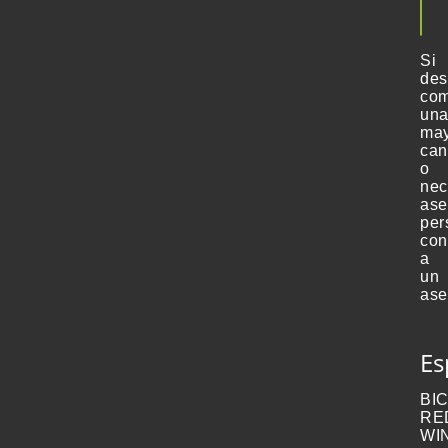
mism
Si
de
com
un
ma
can
o
nec
ase
per
con
a
un
ase
Es
BI
RE
WI