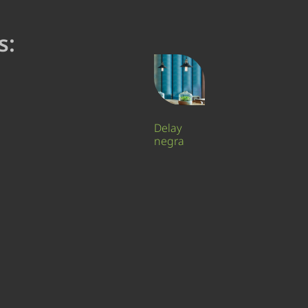
s:
Delay
negra