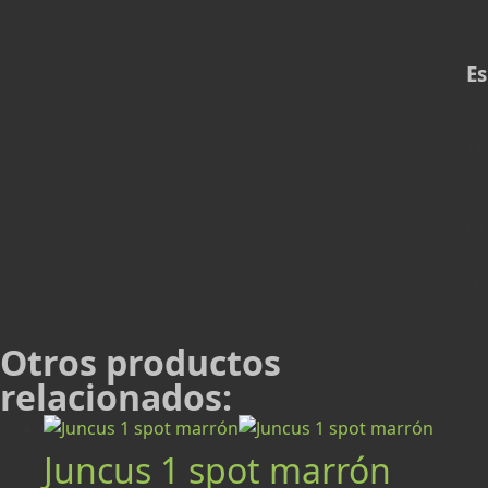
un
as
Es
AP
IP
M
2
X
G
8
N
Otros productos
relacionados:
Juncus 1 spot marrón