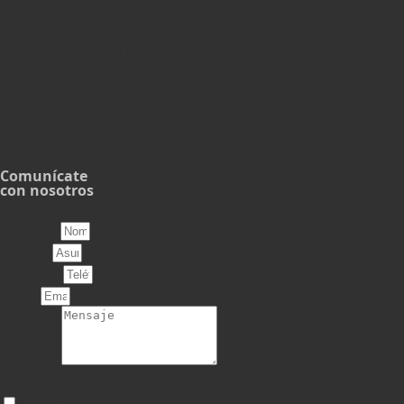
una excelente manera de disfrutar de tu música favorita
en cualquier parte de tu hogar, proporcionando una
experiencia personalizada, cómoda y de alta calidad.
Comunícate
con nosotros
Nombre
Asunto
Teléfono
Email
Mensaje
Tratamiento de datos
Al enviar este formulario aceptas los términos y