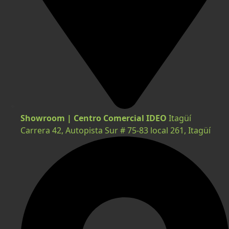
Showroom | Centro Comercial IDEO
Itagüí
Carrera 42, Autopista Sur # 75-83 local 261, Itagüí